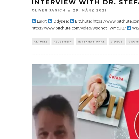
INTERVIEW WITH DR. STE
OLIVER JANICH
29. MÄRZ 2021
LBRY:
Odysee:
BitChute: https://www.bitchute.
https://www.bitchute.com/video/wsqhotHWmcUQ/
WIS
AKTUELL
ALLGEMEIN
INTERNATIONAL
VIDEOS
0 KO