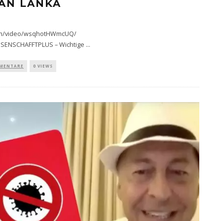
FAN LANKA
com/video/wsqhotHWmcUQ/
SENSCHAFFTPLUS – Wichtige
...
MMENTARE
0 VIEWS