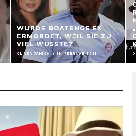
WURDE BOATENGS EX
ERMORDET, WEIL SIE ZU
VIEL WUSSTE?
OLIVER JANICH
19. FEBRUAR 2021
O