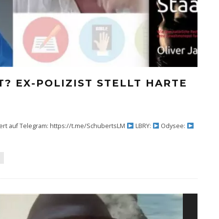
? EX-POLIZIST STELLT HARTE
ert auf Telegram: https://t.me/SchubertsLM
LBRY:
Odysee:
S