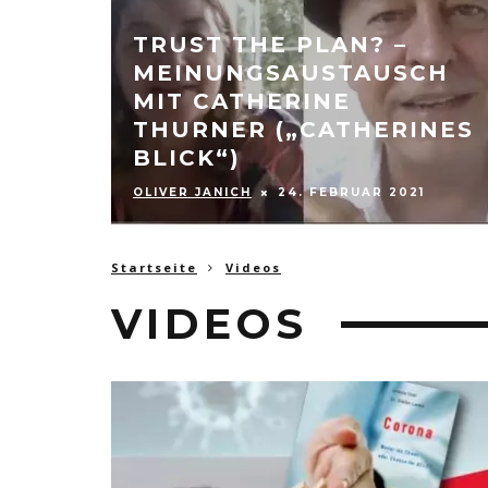
TRUST THE PLAN? –
MEINUNGSAUSTAUSCH
E
MIT CATHERINE
THURNER („CATHERINES
GEN
BLICK“)
OLIVER JANICH
24. FEBRUAR 2021
Startseite
Videos
VIDEOS