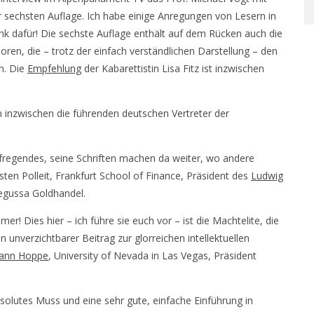
er sechsten Auflage. Ich habe einige Anregungen von Lesern in
k dafür! Die sechste Auflage enthält auf dem Rücken auch die
ren, die – trotz der einfach verständlichen Darstellung – den
n. Die
Empfehlung
der Kabarettistin Lisa Fitz ist inzwischen
inzwischen die führenden deutschen Vertreter der
ufregendes, seine Schriften machen da weiter, wo andere
ten Polleit, Frankfurt School of Finance, Präsident des
Ludwig
Degussa Goldhandel.
er! Dies hier – ich führe sie euch vor – ist die Machtelite, die
n unverzichtbarer Beitrag zur glorreichen intellektuellen
mann Hoppe
, University of Nevada in Las Vegas, Präsident
absolutes Muss und eine sehr gute, einfache Einführung in