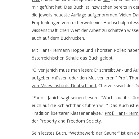
mir geführt hat. Das Buch ist inzwischen bereits in d
die jeweils neueste Auflage aufgenommen. Vielen Dan
Empfehlungen von mittlerweile vier Hochschulprofesso
wissenschaftlichen Wert der Arbeit zu schätzen wisse
auch auf dem Buchrücken.
Mit Hans-Hermann Hoppe und Thorsten Polleit haben 
österreichischen Schule das Buch gelobt:
“Oliver Janich muss man lesen: Er schreibt An- und A
aufgeben müssen oder den Mut verlieren.” Prof. Thors
von Mises Instituts Deutschland
, Chefvolkswirt der 
“Furios. Janich sagt seinen Lesern: “Wacht auf ihr Lämm
euch auf die Schlachtbank führen will.” Das Buch ist ei
Tradition libertärer Klassenanalyse.”
Prof. Hans-Her
der
Property and Freedom Society
.
Sein letztes Buch, “
Wettbewerb der Gaune
r” ist ein 