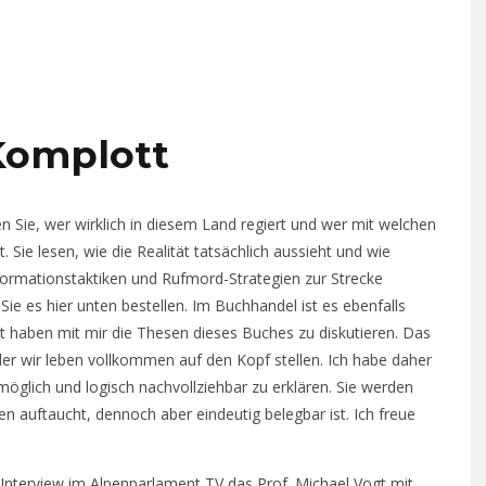
Komplott
en Sie, wer wirklich in diesem Land regiert und wer mit welchen
ie lesen, wie die Realität tatsächlich aussieht und wie
formationstaktiken und Rufmord-Strategien zur Strecke
e es hier unten bestellen. Im Buchhandel ist es ebenfalls
it haben mit mir die Thesen dieses Buches zu diskutieren. Das
 der wir leben vollkommen auf den Kopf stellen. Ich habe daher
möglich und logisch nachvollziehbar zu erklären. Sie werden
n auftaucht, dennoch aber eindeutig belegbar ist. Ich freue
 Interview im Alpenparlament TV das Prof. Michael Vogt mit