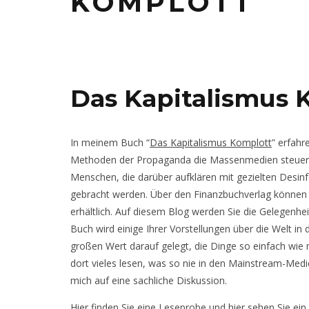
KOMPLOTT
Das Kapitalismus 
In meinem Buch “
Das Kapitalismus Komplott
” erfahr
Methoden der Propaganda die Massenmedien steuert. S
Menschen, die darüber aufklären mit gezielten Desin
gebracht werden. Über den Finanzbuchverlag können Si
erhältlich. Auf diesem Blog werden Sie die Gelegenhe
Buch wird einige Ihrer Vorstellungen über die Welt in
großen Wert darauf gelegt, die Dinge so einfach wie 
dort vieles lesen, was so nie in den Mainstream-Medie
mich auf eine sachliche Diskussion.
Hier
finden Sie eine Leseprobe und
hier
sehen Sie ein