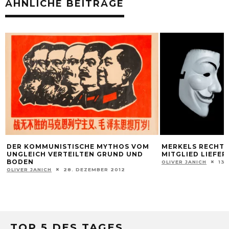
ÄHNLICHE BEITRÄGE
DER KOMMUNISTISCHE MYTHOS VOM
MERKELS RECHTS
UNGLEICH VERTEILTEN GRUND UND
MITGLIED LIEFER
BODEN
OLIVER JANICH
13.
OLIVER JANICH
28. DEZEMBER 2012
TOP 5 DES TAGES