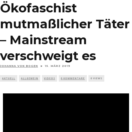
Ökofaschist
mutmaßlicher Täter
– Mainstream
verschweigt es
JOHANNA VON BOGEN
15. MÄRZ 2019
AKTUELL
ALLGEMEIN
VIDEOS
0 KOMMENTARE
0 VIEWS