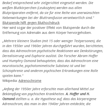
Bedarf entsprechend sehr zielgerichtet eingesetzt werden. Die
weißen Blutkörperchen (Leukozyten) werden aus allen
Blutpräparaten entfernt, da sie für eine Reihe von unerwünschten
Nebenwirkungen bei der Bluttransfusion verantwortlich sind.“
Blutspende hilft gegen Bluthochdruck
Hier wird sogar der positiver Effekt von Blutspende durch die
Entfernung von Adrenalin aus dem Körper hervorgehoben.
„Mehrere kleinere Studien (mit 15 oder weniger Testpersonen), die
in den 1950er und 1960er Jahren durchgeführt wurden, berichteten,
dass das Adrenochrom psychotische Reaktionen wie Denkstörungen,
Derealisierung und Euphorie auslöst. Die Forscher Abram Hoffer
und Humphry Osmond behaupteten, dass das Adrenochrom eine
neurotoxische, psychotomimetische Substanz ist und bei
Schizophrenie und anderen psychischen Erkrankungen eine Rolle
spielen kann.“
Wikipedia:
Adrenochrome
„Anfang der 1950er Jahre erforschte man allerhand Mittel zur
Bekämpfung von psychischen Krankheiten.
A. Hoffer und H.
Osmond
stellten u. a. die Hypothese auf, dass das körpereigene
Adrenochrom, das man in den 1940er Jahren entdeckte, die