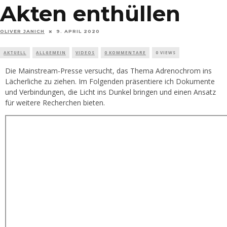
Akten enthüllen
OLIVER JANICH
9. APRIL 2020
AKTUELL
ALLGEMEIN
VIDEOS
0 KOMMENTARE
0 VIEWS
Die Mainstream-Presse versucht, das Thema Adrenochrom ins
Lächerliche zu ziehen. Im Folgenden präsentiere ich Dokumente
und Verbindungen, die Licht ins Dunkel bringen und einen Ansatz
für weitere Recherchen bieten.