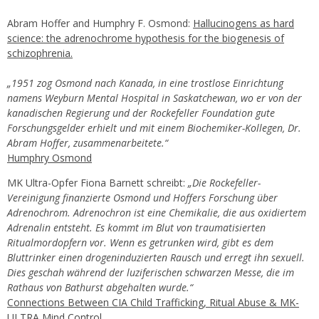
Abram Hoffer and Humphry F. Osmond:
Hallucinogens as hard
science: the adrenochrome hypothesis for the biogenesis of
schizophrenia.
„1951 zog Osmond nach Kanada, in eine trostlose Einrichtung
namens Weyburn Mental Hospital in Saskatchewan, wo er von der
kanadischen Regierung und der Rockefeller Foundation gute
Forschungsgelder erhielt und mit einem Biochemiker-Kollegen, Dr.
Abram Hoffer, zusammenarbeitete.“
Humphry Osmond
MK Ultra-Opfer Fiona Barnett schreibt:
„Die Rockefeller-
Vereinigung finanzierte Osmond und Hoffers Forschung über
Adrenochrom. Adrenochron ist eine Chemikalie, die aus oxidiertem
Adrenalin entsteht. Es kommt im Blut von traumatisierten
Ritualmordopfern vor. Wenn es getrunken wird, gibt es dem
Bluttrinker einen drogeninduzierten Rausch und erregt ihn sexuell.
Dies geschah während der luziferischen schwarzen Messe, die im
Rathaus von Bathurst abgehalten wurde.“
Connections Between CIA Child Trafficking, Ritual Abuse & MK-
ULTRA Mind Control