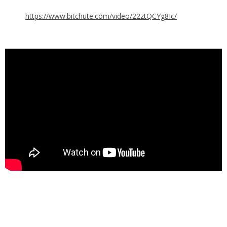
https://www.bitchute.com/video/22ztQCYg8Ic/