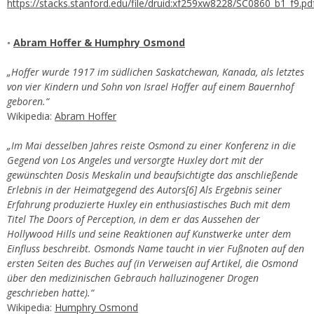
https://stacks.stanford.edu/file/druid:xf259xw8228/SC0860_b1_f9.pd
◦
Abram Hoffer & Humphry Osmond
„Hoffer wurde 1917 im südlichen Saskatchewan, Kanada, als letztes
von vier Kindern und Sohn von Israel Hoffer auf einem Bauernhof
geboren.“
Wikipedia
:
Abram Hoffer
„Im Mai desselben Jahres reiste Osmond zu einer Konferenz in die
Gegend von Los Angeles und versorgte Huxley dort mit der
gewünschten Dosis Meskalin und beaufsichtigte das anschließende
Erlebnis in der Heimatgegend des Autors[6] Als Ergebnis seiner
Erfahrung produzierte Huxley ein enthusiastisches Buch mit dem
Titel The Doors of Perception, in dem er das Aussehen der
Hollywood Hills und seine Reaktionen auf Kunstwerke unter dem
Einfluss beschreibt. Osmonds Name taucht in vier Fußnoten auf den
ersten Seiten des Buches auf (in Verweisen auf Artikel, die Osmond
über den medizinischen Gebrauch halluzinogener Drogen
geschrieben hatte).“
Wikipedia:
Humphry Osmond