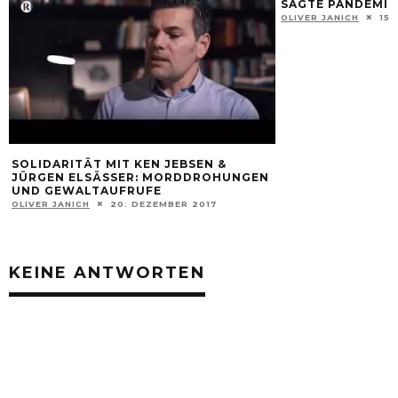
SAGTE PANDEMIE
OLIVER JANICH
15.
SOLIDARITÄT MIT KEN JEBSEN &
JÜRGEN ELSÄSSER: MORDDROHUNGEN
UND GEWALTAUFRUFE
OLIVER JANICH
20. DEZEMBER 2017
KEINE ANTWORTEN