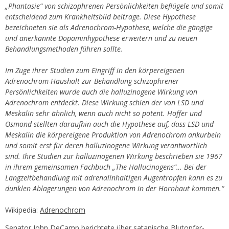
„Phantasie“ von schizophrenen Persönlichkeiten beflügele und somit
entscheidend zum Krankheitsbild beitrage. Diese Hypothese
bezeichneten sie als Adrenochrom-Hypothese, welche die gängige
und anerkannte Dopaminhypothese erweitern und zu neuen
Behandlungsmethoden führen sollte.
Im Zuge ihrer Studien zum Eingriff in den körpereigenen
Adrenochrom-Haushalt zur Behandlung schizophrener
Persönlichkeiten wurde auch die halluzinogene Wirkung von
Adrenochrom entdeckt. Diese Wirkung schien der von LSD und
Meskalin sehr ähnlich, wenn auch nicht so potent. Hoffer und
Osmond stellten daraufhin auch die Hypothese auf, dass LSD und
Meskalin die körpereigene Produktion von Adrenochrom ankurbeln
und somit erst für deren halluzinogene Wirkung verantwortlich
sind. Ihre Studien zur halluzinogenen Wirkung beschrieben sie 1967
in ihrem gemeinsamen Fachbuch „The Hallucinogens“… Bei der
Langzeitbehandlung mit adrenalinhaltigen Augentropfen kann es zu
dunklen Ablagerungen von Adrenochrom in der Hornhaut kommen.“
Wikipedia:
Adrenochrom
Senator John DeCamp berichtete über satanische Blutopfer-