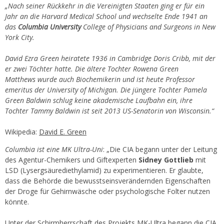
„Nach seiner Rückkehr in die Vereinigten Staaten ging er für ein
Jahr an die Harvard Medical School und wechselte Ende 1941 an
das
Columbia University
College of Physicians and Surgeons in New
York City.
David Ezra Green heiratete 1936 in Cambridge Doris Cribb, mit der
er zwei Töchter hatte. Die ältere Tochter Rowena Green
Matthews wurde auch Biochemikerin und ist heute Professor
emeritus der University of Michigan. Die jüngere Tochter Pamela
Green Baldwin schlug keine akademische Laufbahn ein, ihre
Tochter Tammy Baldwin ist seit 2013 US-Senatorin von Wisconsin.“
Wikipedia:
David E. Green
Columbia ist eine MK Ultra-Uni
: „Die CIA begann unter der Leitung
des Agentur-Chemikers und Giftexperten
Sidney Gottlieb
mit
LSD (Lysergsäurediethylamid) zu experimentieren. Er glaubte,
dass die Behörde die bewusstseinsverändernden Eigenschaften
der Droge für Gehirnwäsche oder psychologische Folter nutzen
könnte.
Unter der Schirmherrschaft des Projekts MK-Ultra begann die CIA,