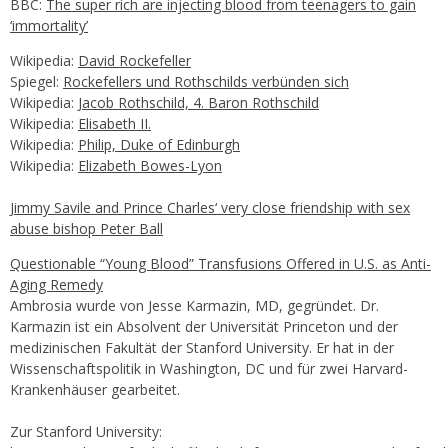
BBC:
The super rich are injecting blood from teenagers to gain
‘immortality’
Wikipedia:
David Rockefeller
Spiegel:
Rockefellers und Rothschilds verbünden sich
Wikipedia:
Jacob Rothschild, 4. Baron Rothschild
Wikipedia:
Elisabeth II.
Wikipedia:
Philip, Duke of Edinburgh
Wikipedia:
Elizabeth Bowes-Lyon
Jimmy Savile and Prince Charles‘ very close friendship with sex
abuse bishop Peter Ball
Questionable “Young Blood” Transfusions Offered in U.S. as Anti-
Aging Remedy
Ambrosia wurde von Jesse Karmazin, MD, gegründet. Dr.
Karmazin ist ein Absolvent der Universität Princeton und der
medizinischen Fakultät der Stanford University. Er hat in der
Wissenschaftspolitik in Washington, DC und für zwei Harvard-
Krankenhäuser gearbeitet.
Zur Stanford University: