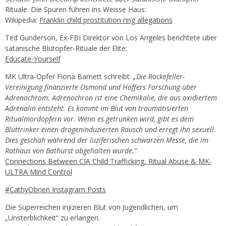
Rituale. Die Spuren führen ins Weisse Haus:
Wikipedia:
Franklin child prostitution ring allegations
Ted Gunderson, Ex-FBI Direktor von Los Angeles berichtete über
satanische Blutopfer-Rituale der Elite:
Educate-Yourself
MK Ultra-Opfer Fiona Barnett schreibt:
„Die Rockefeller-
Vereinigung finanzierte Osmond und Hoffers Forschung über
Adrenochrom. Adrenochron ist eine Chemikalie, die aus oxidiertem
Adrenalin entsteht. Es kommt im Blut von traumatisierten
Ritualmordopfern vor. Wenn es getrunken wird, gibt es dem
Bluttrinker einen drogeninduzierten Rausch und erregt ihn sexuell.
Dies geschah während der luziferischen schwarzen Messe, die im
Rathaus von Bathurst abgehalten wurde.“
Connections Between CIA Child Trafficking, Ritual Abuse & MK-
ULTRA Mind Control
#CathyObrien Instagram Posts
Die Superreichen injizieren Blut von Jugendlichen, um
„Unsterblichkeit“ zu erlangen.