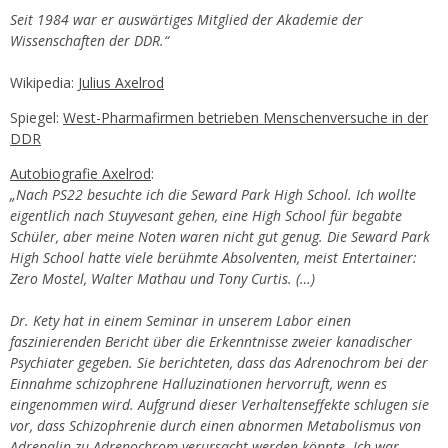
Seit 1984 war er auswärtiges Mitglied der Akademie der
Wissenschaften der DDR.“
Wikipedia:
Julius Axelrod
Spiegel:
West-Pharmafirmen betrieben Menschenversuche in der
DDR
Autobiografie Axelrod
:
„Nach PS22 besuchte ich die Seward Park High School. Ich wollte
eigentlich nach Stuyvesant gehen, eine High School für begabte
Schüler, aber meine Noten waren nicht gut genug. Die Seward Park
High School hatte viele berühmte Absolventen, meist Entertainer:
Zero Mostel, Walter Mathau und Tony Curtis. (…)
Dr. Kety hat in einem Seminar in unserem Labor einen
faszinierenden Bericht über die Erkenntnisse zweier kanadischer
Psychiater gegeben. Sie berichteten, dass das Adrenochrom bei der
Einnahme schizophrene Halluzinationen hervorruft, wenn es
eingenommen wird. Aufgrund dieser Verhaltenseffekte schlugen sie
vor, dass Schizophrenie durch einen abnormen Metabolismus von
Adrenalin zu Adrenochrom verursacht werden könnte. Ich war