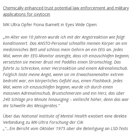
Chemically enhanced trust potential law enforcement and military
applications for oxytocin
MK Ultra Opfer Fiona Barnett in Eyes Wide Open:
„Im Alter von 10 Jahren wurde ich mit der Angstreaktion wie folgt
konditioniert. Das ANSTO-Personal schnallte meinen Körper an ein
medizinisches Bett und schloss mein Gehirn an ein EEG an. Jedes
Mal, wenn der EEG-Monitor anzeigte, dass ich einzuschlafen begann,
versetzten sie meiner Brust mit Paddles einen Stromschlag. Das
führte zu Schrecken, einer Herzreaktion und einem Adrenalinschub.
Folglich löste meine Angst, wenn sie im Erwachsenenalter extrem
bedroht war, ein körperliches Gefühl aus, einen Flashback. Jedes
Mal, wenn ich einzuschlafen begann, wurde ich durch einen
massiven Adrenalinschub, Brustschmerzen und ein Herz, das über
240 Schläge pro Minute hinausging – vielleicht höher, denn das war
die Schwelle des Messgerätes.“
Über das
National Institute of Mental Health
existiert eine direkte
Verbindung zu
MK-Ultra Forschung der CIA
:
„“…Ein Bericht vom Oktober 1975 über die Beteiligung an LSD-Tests