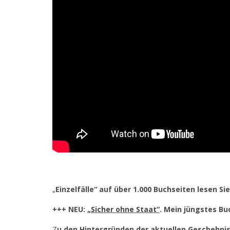
„
Einzelfälle“ auf über 1.000 Buchseiten lesen Si
+++ NEU:
„Sicher ohne Staat“
. Mein jüngstes B
Z
u den Hintergründen der aktuellen Geschehnis