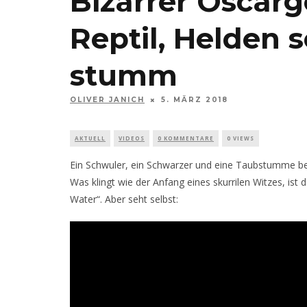
Bizarrer Oscarg
Reptil, Helden 
stumm
OLIVER JANICH
5. MÄRZ 2018
AKTUELL
VIDEOS
0 KOMMENTARE
0 VIEWS
Ein Schwuler, ein Schwarzer und eine Taubstumme bef
Was klingt wie der Anfang eines skurrilen Witzes, ist
Water“. Aber seht selbst: