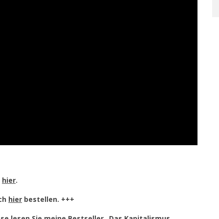
e
hier
.
uch
hier
bestellen. +++
se lesen Sie meine Bestseller
„Das Kapitalismus