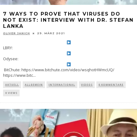
7 WAYS TO PROVE THAT VIRUSES DO
NOT EXIST: INTERVIEW WITH DR. STEFAN
LANKA
OLIVER JANICH
29. MÄRZ 2021
LBRY:
Odysee:
BitChute: https://www.bitchute.com/video/wsqhotHWmcUQ/
https://www.bitc
...
AKTUELL
ALLGEMEIN
INTERNATIONAL
VIDEOS
0 KOMMENTARE
0 VIEWS