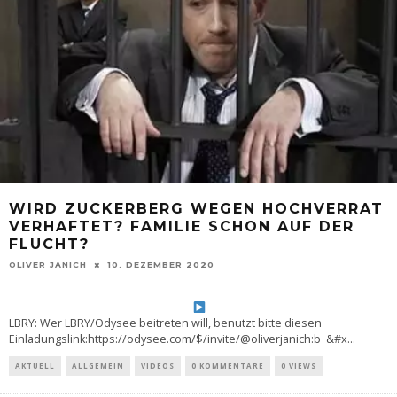
WIRD ZUCKERBERG WEGEN HOCHVERRAT
VERHAFTET? FAMILIE SCHON AUF DER
FLUCHT?
OLIVER JANICH
10. DEZEMBER 2020
LBRY: Wer LBRY/Odysee beitreten will, benutzt bitte diesen
Einladungslink:https://odysee.com/$/invite/@oliverjanich:b &#x
...
AKTUELL
ALLGEMEIN
VIDEOS
0 KOMMENTARE
0 VIEWS