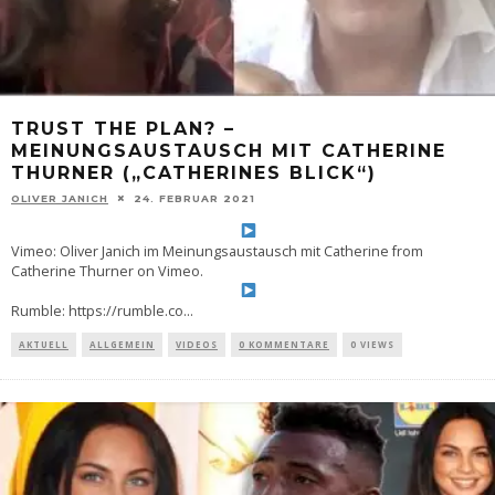
TRUST THE PLAN? –
MEINUNGSAUSTAUSCH MIT CATHERINE
THURNER („CATHERINES BLICK“)
OLIVER JANICH
24. FEBRUAR 2021
Vimeo: Oliver Janich im Meinungsaustausch mit Catherine from
Catherine Thurner on Vimeo.
Rumble: https://rumble.co
...
AKTUELL
ALLGEMEIN
VIDEOS
0 KOMMENTARE
0 VIEWS