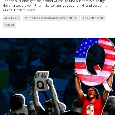
Cannabis ist eine geniale, schnellwüchsige und äusserst vielseitige
Heilpflanze, die vom Pharmakartell aus gegebenem Grund verbannt
wurde. Doch mit dem
...
ALLGEMEIN
CANNERGROW (CANNABIS INVESTMENT)
0 KOMMENTARE
0 VIEWS