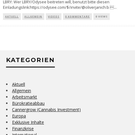
LBRY: Wer LBRY/Odysee beitreten will, benutzt bitte diesen
Einladungslink:https://odysee.com/$/invite/@oliverjanich:b 
...
AKTUELL
ALLGEMEIN
VIDEOS
0 KOMMENTARE
0 VIEWS
KATEGORIEN
Aktuell
Allgemein
Arbeitsmarkt
Bürokratieabbau
Cannergrow (Cannabis Investment)
Europa
Exklusive Inhalte
Finanzkrise
International