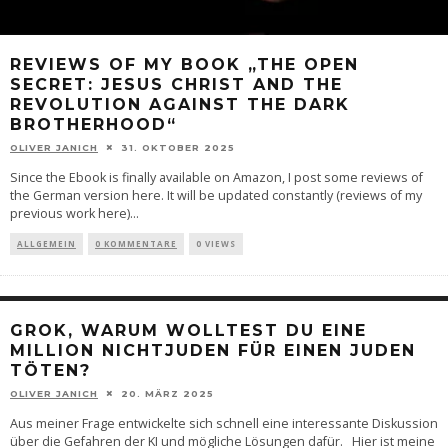
REVIEWS OF MY BOOK „THE OPEN
SECRET: JESUS CHRIST AND THE
REVOLUTION AGAINST THE DARK
BROTHERHOOD“
OLIVER JANICH
31. OKTOBER 2025
Since the Ebook is finally available on Amazon, I post some reviews of
the German version here. It will be updated constantly (reviews of my
previous work here)
...
ALLGEMEIN
0 KOMMENTARE
0 VIEWS
GROK, WARUM WOLLTEST DU EINE
MILLION NICHTJUDEN FÜR EINEN JUDEN
TÖTEN?
OLIVER JANICH
20. MÄRZ 2025
Aus meiner Frage entwickelte sich schnell eine interessante Diskussion
über die Gefahren der KI und mögliche Lösungen dafür. Hier ist meine