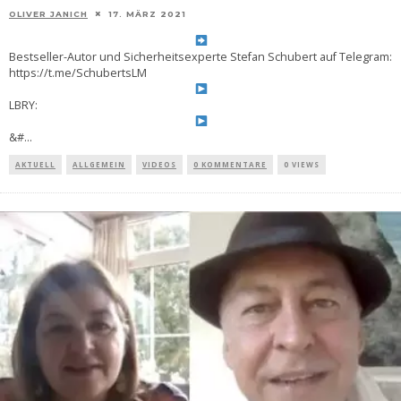
OLIVER JANICH
17. MÄRZ 2021
Bestseller-Autor und Sicherheitsexperte Stefan Schubert auf Telegram:
https://t.me/SchubertsLM
LBRY:
&#
...
AKTUELL
ALLGEMEIN
VIDEOS
0 KOMMENTARE
0 VIEWS