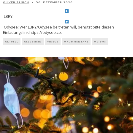
OLIVER JANICH
30. DEZEMBER 2020
LBRY:
Odysee: Wer LBRY/Odysee beitreten will, benutzt bitte diesen
Einladungslink:https://odysee.co
...
AKTUELL
ALLGEMEIN
VIDEOS
0 KOMMENTARE
0 VIEWS