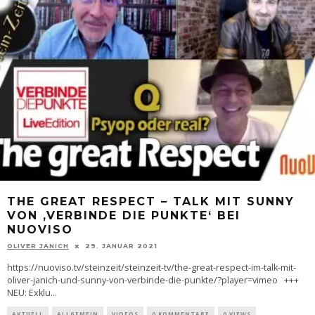
THE GREAT RESPECT – TALK MIT SUNNY
VON ‚VERBINDE DIE PUNKTE‘ BEI
NUOVISO
OLIVER JANICH
29. JANUAR 2021
https://nuoviso.tv/steinzeit/steinzeit-tv/the-great-respect-im-talk-mit-
oliver-janich-und-sunny-von-verbinde-die-punkte/?player=vimeo +++
NEU: Exklu
...
AKTUELL
ALLGEMEIN
VIDEOS
0 KOMMENTARE
0 VIEWS