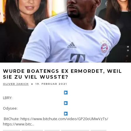
WURDE BOATENGS EX ERMORDET, WEIL
SIE ZU VIEL WUSSTE?
OLIVER JANICH
19. FEBRUAR 2021
LBRY:
Odysee:
BitChute: https://www.bitchute.com/video/GP20oUMwVzTs/
https://www.bitc
...