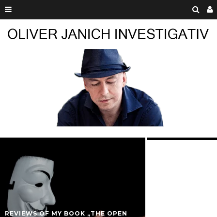
GROK, WARUM WOLLTEST DU EINE
MILLION NICHTJUDEN FÜR EINEN
JUDEN TÖTEN?
OLIVER JANICH
20. MÄRZ 2025