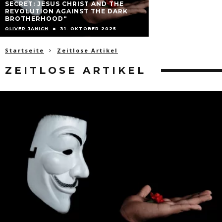
KREDIT VERGEBE
DAS GEHT DOCH N
OLIVER JANICH
2. 
Startseite
Zeitlose Artikel
ZEITLOSE ARTIKEL