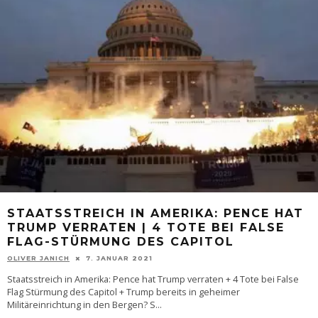
STAATSSTREICH IN AMERIKA: PENCE HAT
TRUMP VERRATEN | 4 TOTE BEI FALSE
FLAG-STÜRMUNG DES CAPITOL
OLIVER JANICH
7. JANUAR 2021
Staatsstreich in Amerika: Pence hat Trump verraten + 4 Tote bei False
Flag Stürmung des Capitol + Trump bereits in geheimer
Militäreinrichtung in den Bergen? S
...