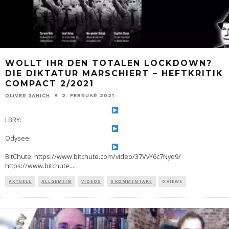
WOLLT IHR DEN TOTALEN LOCKDOWN?
DIE DIKTATUR MARSCHIERT – HEFTKRITIK
COMPACT 2/2021
OLIVER JANICH
2. FEBRUAR 2021
LBRY:
Odysee:
BitChute: https://www.bitchute.com/video/37VvY6c7Nyd9/
https://www.bitchute.
...
AKTUELL
ALLGEMEIN
VIDEOS
0 KOMMENTARE
0 VIEWS