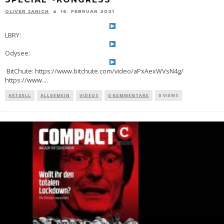
OLIVER JANICH
16. FEBRUAR 2021
LBRY:
Odysee:
BitChute: https://www.bitchute.com/video/aPxAexWVsN4g/
https://www.
...
AKTUELL
ALLGEMEIN
VIDEOS
0 KOMMENTARE
0 VIEWS