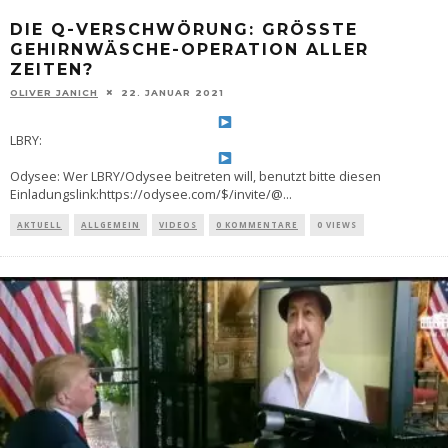
DIE Q-VERSCHWÖRUNG: GRÖSSTE G
EHIRNWÄSCHE-OPERATION ALLER Z
EITEN?
OLIVER JANICH
22. JANUAR 2021
LBRY:
Odysee: Wer LBRY/Odysee beitreten will, benutzt bitte diesen
Einladungslink:https://odysee.com/$/invite/@
...
AKTUELL
ALLGEMEIN
VIDEOS
0 KOMMENTARE
0 VIEWS