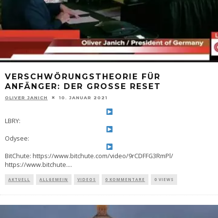
VERSCHWÖRUNGSTHEORIE FÜR
ANFÄNGER: DER GROSSE RESET
OLIVER JANICH
10. JANUAR 2021
LBRY:
Odysee:
BitChute: https://www.bitchute.com/video/9rCDFFG3RmPl/
https://www.bitchute.
...
AKTUELL
ALLGEMEIN
VIDEOS
0 KOMMENTARE
0 VIEWS