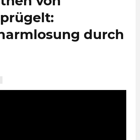
öthen von
prügelt:
rharmlosung durch
S