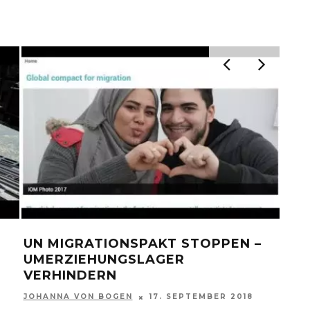
RROR INSZENIERT:
MÜSSEN KLIMABE
ELEGE – KRIEG GEGEN
INS GEFÄNGNIS? | 
NGSFREIHEIT
MONATLICH FÜR „
FLÜCHTLINGE“
30. MÄRZ 2017