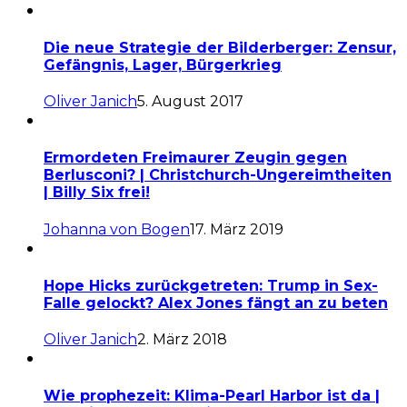
Die neue Strategie der Bilderberger: Zensur,
Gefängnis, Lager, Bürgerkrieg
Oliver Janich
5. August 2017
Ermordeten Freimaurer Zeugin gegen
Berlusconi? | Christchurch-Ungereimtheiten
| Billy Six frei!
Johanna von Bogen
17. März 2019
Hope Hicks zurückgetreten: Trump in Sex-
Falle gelockt? Alex Jones fängt an zu beten
Oliver Janich
2. März 2018
Wie prophezeit: Klima-Pearl Harbor ist da |