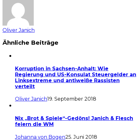
Oliver Janich
Ähnliche Beiträge
Korruption in Sachsen-Anhalt: Wie
Regierung und US-Konsulat Steuergelder an
Linksextreme und antiweiße Rassisten
verteilt
Oliver Janich
19. September 2018
Nix „Brot & Spiele“-Gedöns! Janich & Flesch
feiern die WM
Johanna von Bogen
25. Juni 2018