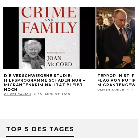
DIE VERSCHWIEGENE STUDIE:
TERROR IN ST. P
HILFSPROGRAMME SCHADEN NUR –
FLAG VON PUTIN
MIGRANTENKRIMINALITÄT BLEIBT
MIGRANTENGEWA
HOCH
OLIVER JANICH
4. 
OLIVER JANICH
13. AUGUST 2018
TOP 5 DES TAGES