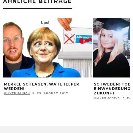
ÄHNLICHE BEITRÄGE
MERKEL SCHLAGEN, WAHLHELFER
SCHWEDEN: TOD
WERDEN!
EINWANDERUNG 
ZUKUNFT
OLIVER JANICH
25. AUGUST 2017
OLIVER JANICH
9. 