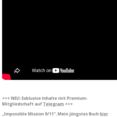
+++ NEU: Exklusive Inhalte mit Premium-
Mitgliedschaft auf
Telegram
+++
„Impossible Mission 9/11“. Mein jüngstes Buch
hier