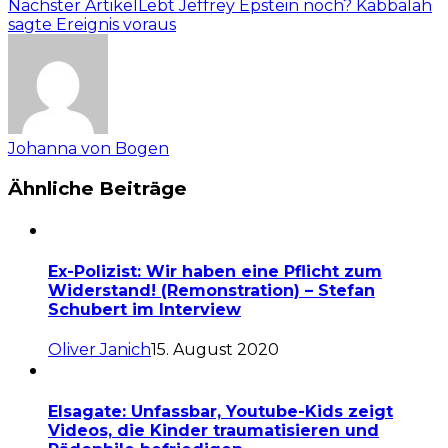
Nächster Artikel
Lebt Jeffrey Epstein noch? Kabbalah
sagte Ereignis voraus
Johanna von Bogen
Ähnliche Beiträge
Ex-Polizist: Wir haben eine Pflicht zum
Widerstand! (Remonstration) – Stefan
Schubert im Interview
Oliver Janich
15. August 2020
Elsagate: Unfassbar, Youtube-Kids zeigt
Videos, die Kinder traumatisieren und