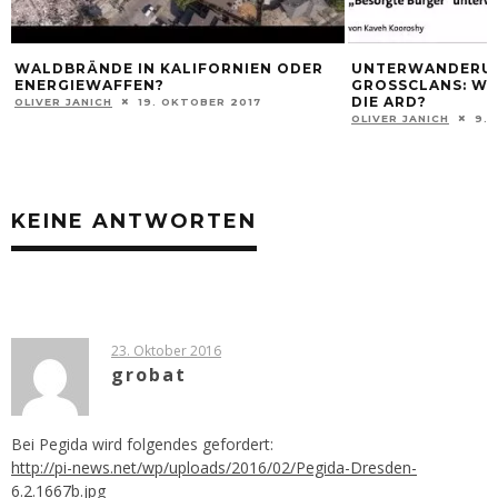
 KALIFORNIEN ODER
UNTERWANDERUNG DURCH ARABIS
?
GROSSCLANS: WARUM VERHARMLOST
IE ARD?
. OKTOBER 2017
OLIVER JANICH
9. NOVEMBER 2017
KEINE ANTWORTEN
23. Oktober 2016
grobat
Bei Pegida wird folgendes gefordert:
http://pi-news.net/wp/uploads/2016/02/Pegida-Dresden-
6.2.1667b.jpg