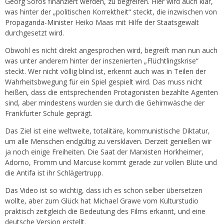
Georg Soros finanziert werden, zu begreifen. Hier wird auch klar,
was hinter der „politischen Korrektheit“ steckt, die inzwischen von
Propaganda-Minister Heiko Maas mit Hilfe der Staatsgewalt
durchgesetzt wird.
Obwohl es nicht direkt angesprochen wird, begreift man nun auch
was unter anderem hinter der inszenierten „Flüchtlingskrise“
steckt. Wer nicht völlig blind ist, erkennt auch was in Teilen der
Wahrheitsbwegung für ein Spiel gespielt wird. Das muss nicht
heißen, dass die entsprechenden Protagonisten bezahlte Agenten
sind, aber mindestens wurden sie durch die Gehirnwäsche der
Frankfurter Schule geprägt.
Das Ziel ist eine weltweite, totalitäre, kommunistische Diktatur,
um alle Menschen endgültig zu versklaven. Derzeit genießen wir
ja noch einige Freiheiten. Die Saat der Marxisten Horkheimer,
Adorno, Fromm und Marcuse kommt gerade zur vollen Blüte und
die Antifa ist ihr Schlägertrupp.
Das Video ist so wichtig, dass ich es schon selber übersetzen
wollte, aber zum Glück hat Michael Grawe vom Kulturstudio
praktisch zeitgleich die Bedeutung des Films erkannt, und eine
deutsche Version erstellt.