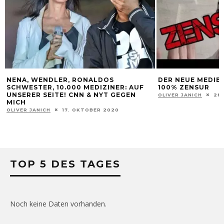
NENA, WENDLER, RONALDOS
DER NEUE MEDIE
SCHWESTER, 10.000 MEDIZINER: AUF
100% ZENSUR
UNSERER SEITE! CNN & NYT GEGEN
OLIVER JANICH
28
MICH
OLIVER JANICH
17. OKTOBER 2020
TOP 5 DES TAGES
Noch keine Daten vorhanden.