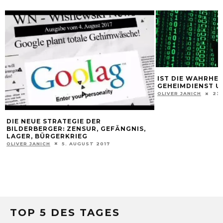
IST DIE WAHRHE
GEHEIMDIENST 
OLIVER JANICH
23.
DIE NEUE STRATEGIE DER
BILDERBERGER: ZENSUR, GEFÄNGNIS,
LAGER, BÜRGERKRIEG
OLIVER JANICH
5. AUGUST 2017
TOP 5 DES TAGES