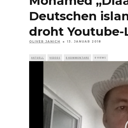
Mohamed „Diaa“
Deutschen islam
droht Youtube
OLIVER JANICH
13. JANUAR 2018
AKTUELL
VIDEOS
0 KOMMENTARE
0 VIEWS
Video-
Player