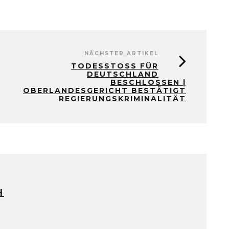
NÄCHSTER ARTIKEL
TODESSTOSS FÜR D
EUTSCHLAND B
ESCHLOSSEN | O
BERLANDESGERICHT BESTÄTIGT R
EGIERUNGSKRIMINALITÄT
H