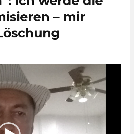
: Ich werde die
isieren – mir
-Löschung