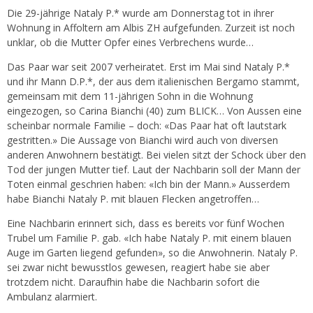
Die 29-jährige Nataly P.* wurde am Donnerstag tot in ihrer
Wohnung in Affoltern am Albis ZH aufgefunden. Zurzeit ist noch
unklar, ob die Mutter Opfer eines Verbrechens wurde…
Das Paar war seit 2007 verheiratet. Erst im Mai sind Nataly P.*
und ihr Mann D.P.*, der aus dem italienischen Bergamo stammt,
gemeinsam mit dem 11-jährigen Sohn in die Wohnung
eingezogen, so Carina Bianchi (40) zum BLICK… Von Aussen eine
scheinbar normale Familie – doch: «Das Paar hat oft lautstark
gestritten.» Die Aussage von Bianchi wird auch von diversen
anderen Anwohnern bestätigt. Bei vielen sitzt der Schock über den
Tod der jungen Mutter tief. Laut der Nachbarin soll der Mann der
Toten einmal geschrien haben: «Ich bin der Mann.» Ausserdem
habe Bianchi Nataly P. mit blauen Flecken angetroffen…
Eine Nachbarin erinnert sich, dass es bereits vor fünf Wochen
Trubel um Familie P. gab. «Ich habe Nataly P. mit einem blauen
Auge im Garten liegend gefunden», so die Anwohnerin. Nataly P.
sei zwar nicht bewusstlos gewesen, reagiert habe sie aber
trotzdem nicht. Daraufhin habe die Nachbarin sofort die
Ambulanz alarmiert.