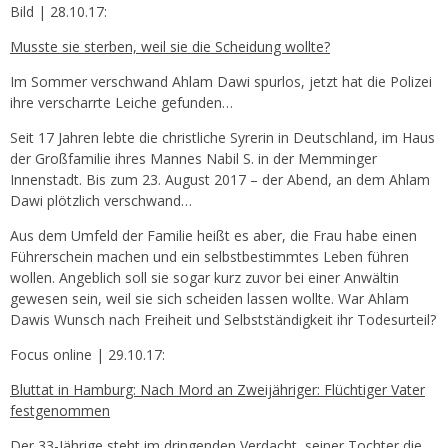
Bild | 28.10.17:
Musste sie sterben, weil sie die Scheidung wollte?
Im Sommer verschwand Ahlam Dawi spurlos, jetzt hat die Polizei
ihre verscharrte Leiche gefunden…
Seit 17 Jahren lebte die christliche Syrerin in Deutschland, im Haus
der Großfamilie ihres Mannes Nabil S. in der Memminger
Innenstadt. Bis zum 23. August 2017 – der Abend, an dem Ahlam
Dawi plötzlich verschwand…
Aus dem Umfeld der Familie heißt es aber, die Frau habe einen
Führerschein machen und ein selbstbestimmtes Leben führen
wollen. Angeblich soll sie sogar kurz zuvor bei einer Anwältin
gewesen sein, weil sie sich scheiden lassen wollte. War Ahlam
Dawis Wunsch nach Freiheit und Selbstständigkeit ihr Todesurteil?
Focus online | 29.10.17:
Bluttat in Hamburg: Nach Mord an Zweijähriger: Flüchtiger Vater
festgenommen
Der 33-Jährige steht im dringenden Verdacht, seiner Tochter die