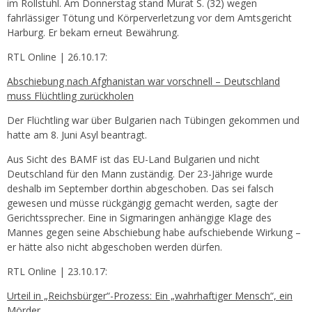
im Rollstuhl. Am Donnerstag stand Murat S. (32) wegen
fahrlässiger Tötung und Körperverletzung vor dem Amtsgericht
Harburg. Er bekam erneut Bewährung.
RTL Online | 26.10.17:
Abschiebung nach Afghanistan war vorschnell – Deutschland
muss Flüchtling zurückholen
Der Flüchtling war über Bulgarien nach Tübingen gekommen und
hatte am 8. Juni Asyl beantragt.
Aus Sicht des BAMF ist das EU-Land Bulgarien und nicht
Deutschland für den Mann zuständig. Der 23-Jährige wurde
deshalb im September dorthin abgeschoben. Das sei falsch
gewesen und müsse rückgängig gemacht werden, sagte der
Gerichtssprecher. Eine in Sigmaringen anhängige Klage des
Mannes gegen seine Abschiebung habe aufschiebende Wirkung –
er hätte also nicht abgeschoben werden dürfen.
RTL Online | 23.10.17:
Urteil in „Reichsbürger“-Prozess: Ein „wahrhaftiger Mensch“, ein
Mörder