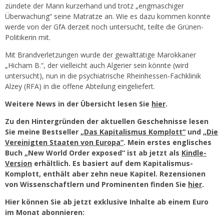
zündete der Mann kurzerhand und trotz „engmaschiger
Überwachung“ seine Matratze an. Wie es dazu kommen konnte
werde von der GfA derzeit noch untersucht, teilte die Grünen-
Politikerin mit.
Mit Brandverletzungen wurde der gewalttätige Marokkaner
„Hicham B.“, der vielleicht auch Algerier sein könnte (wird
untersucht), nun in die psychiatrische Rheinhessen-Fachklinik
Alzey (RFA) in die offene Abteilung eingeliefert.
Weitere News in der Übersicht lesen Sie
hier
.
Zu den Hintergründen der aktuellen Geschehnisse lesen
Sie meine Bestseller
„Das Kapitalismus Komplott“
und
„Die
Vereinigten Staaten von Europa“
. Mein erstes englisches
Buch „New World Order exposed“ ist ab jetzt als
Kindle-
Version
erhältlich. Es basiert auf dem Kapitalismus-
Komplott, enthält aber zehn neue Kapitel. Rezensionen
von Wissenschaftlern und Prominenten finden Sie
hier
.
Hier können Sie ab jetzt exklusive Inhalte ab einem Euro
im Monat abonnieren: