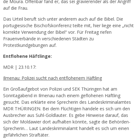
de Moura. Offenbar fand er, das sei gravierender als der Angriff
auf die Frau.
Das Urteil beruft sich unter anderem auch auf die Bibel. Die
portugiesische Bischofskonferenz teilte mit, hier liege eine „nicht
korrekte Verwendung der Bibel“ vor. Für Freitag riefen
Frauenverbände in verschiedenen Städten zu
Protestkundgebungen auf.
Entflohene Häftlinge:
MDR | 23.10.17:
Ilmenau: Polizei sucht nach entflohenem Häftling
Ein Großaufgebot von Polizei und SEK Thüringen hat am
Sonntagabend in Ilmenau nach einem geflohenen Häftling
gesucht. Das erklärte eine Sprecherin des Landeskriminalamtes
MDR THÜRINGEN. Bei dem Flüchtigen handele es sich um den
Ausbrecher aus Suhl-Goldlauter. Es gebe Hinweise darauf, das
sich der Moldawier dort aufhalten könnte, sagte die Behörden-
Sprecherin… Laut Landeskriminalamt handelt es sich um einen
gefährlichen Straftäter.