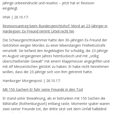
Jährige unbeeindruckt und reuelos – jetzt hat er Revision
eingelegt.
HNA | 26.10.17:
Revisionsantrag beim Bundesgerichtshof: Mord an 23-Jähriger in
Hardegsen: Ex-Freund nimmt Urteil nicht hin
Die Schwurgerichtskammer hatte den 30-jährigen Ex-Freund der
Getöteten wegen Mordes zu einer lebenslangen Freiheitsstrafe
verurteilt. Sie befand den Angeklagten für schuldig, die 23-Jährige
im August vergangenen Jahres heimtückisch und mit „völlig
überschießender Gewalt“ mit einem Klappmesser angegriffen und
mit elf Messerstichen getötet zu haben. Er habe nicht hinnehmen
wollen, dass die 23-Jährige sich von ihm getrennt hatte.
Hamburger Morgenpost | 26.10.17:
Mit 150 Sachen! Er fuhr seine Freunde in den Tod
Er stand unter Bewährung, als er betrunken mit 150 Sachen die
Billstraße (Rothenburgsort) entlang raste. Momente später waren
zwei seiner Freunde tot, der dritte sitzt seit dem Unfall halbblind