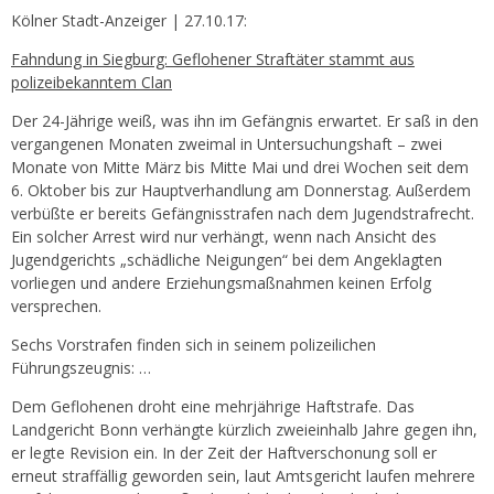
Kölner Stadt-Anzeiger | 27.10.17:
Fahndung in Siegburg: Geflohener Straftäter stammt aus
polizeibekanntem Clan
Der 24-Jährige weiß, was ihn im Gefängnis erwartet. Er saß in den
vergangenen Monaten zweimal in Untersuchungshaft – zwei
Monate von Mitte März bis Mitte Mai und drei Wochen seit dem
6. Oktober bis zur Hauptverhandlung am Donnerstag. Außerdem
verbüßte er bereits Gefängnisstrafen nach dem Jugendstrafrecht.
Ein solcher Arrest wird nur verhängt, wenn nach Ansicht des
Jugendgerichts „schädliche Neigungen“ bei dem Angeklagten
vorliegen und andere Erziehungsmaßnahmen keinen Erfolg
versprechen.
Sechs Vorstrafen finden sich in seinem polizeilichen
Führungszeugnis: …
Dem Geflohenen droht eine mehrjährige Haftstrafe. Das
Landgericht Bonn verhängte kürzlich zweieinhalb Jahre gegen ihn,
er legte Revision ein. In der Zeit der Haftverschonung soll er
erneut straffällig geworden sein, laut Amtsgericht laufen mehrere