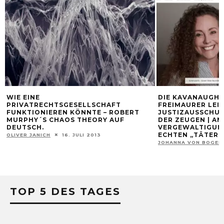
WIE EINE
DIE KAVANAUGH
PRIVATRECHTSGESELLSCHAFT
FREIMAURER LEI
FUNKTIONIEREN KÖNNTE – ROBERT
JUSTIZAUSSCHUS
MURPHY´S CHAOS THEORY AUF
DER ZEUGEN | A
DEUTSCH.
VERGEWALTIGUNG
ECHTEN „TÄTER“
OLIVER JANICH
16. JULI 2013
JOHANNA VON BOGEN
TOP 5 DES TAGES