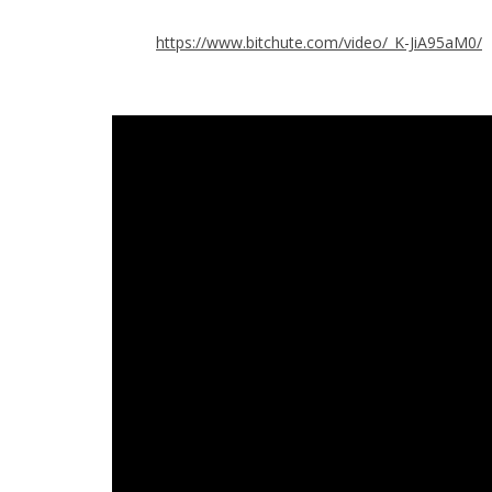
https://www.bitchute.com/video/_K-JiA95aM0/