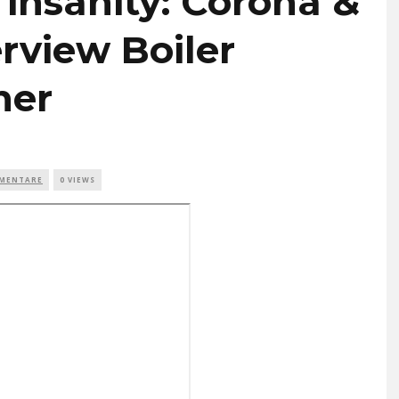
l insanity: Corona &
erview Boiler
her
MMENTARE
0 VIEWS