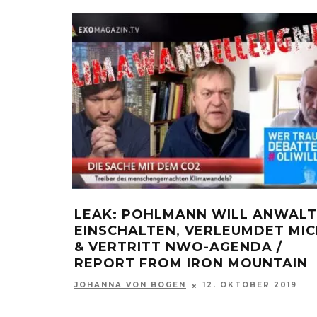
EAK: POHLMANN WILL ANWALT
UNFASS
INSCHALTEN, VERLEUMDET MICH
FORDERT
 VERTRITT NWO-AGENDA /
MUSLIM
EPORT FROM IRON MOUNTAIN
TERROR
OHANNA VON BOGEN
12. OKTOBER 2019
OLIVER JAN