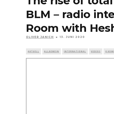
The rise of tota
BLM – radio int
Room with Hes
OLIVER JANICH
13. JUNI 2020
AKTUELL
ALLGEMEIN
INTERNATIONAL
VIDEOS
0 KO