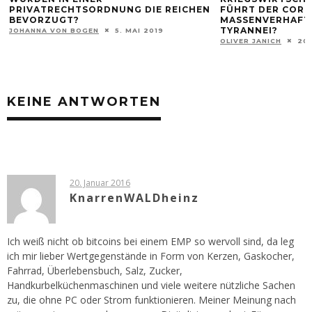
PRIVATRECHTSORDNUNG DIE REICHEN
FÜHRT DER CORO
BEVORZUGT?
MASSENVERHAFT
TYRANNEI?
JOHANNA VON BOGEN
5. MAI 2019
OLIVER JANICH
20
KEINE ANTWORTEN
20. Januar 2016
KnarrenWALDheinz
Ich weiß nicht ob bitcoins bei einem EMP so wervoll sind, da leg
ich mir lieber Wertgegenstände in Form von Kerzen, Gaskocher,
Fahrrad, Überlebensbuch, Salz, Zucker,
Handkurbelküchenmaschinen und viele weitere nützliche Sachen
zu, die ohne PC oder Strom funktionieren. Meiner Meinung nach