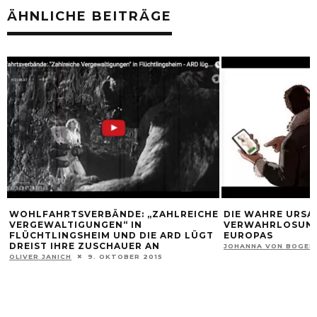
ÄHNLICHE BEITRÄGE
WOHLFAHRTSVERBÄNDE: „ZAHLREICHE
DIE WAHRE URSA
VERGEWALTIGUNGEN“ IN
VERWAHRLOSUNG
FLÜCHTLINGSHEIM UND DIE ARD LÜGT
EUROPAS
DREIST IHRE ZUSCHAUER AN
JOHANNA VON BOGEN
OLIVER JANICH
9. OKTOBER 2015