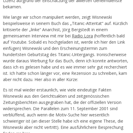
Lizenz aufgrund der Einschätzung der alliierten Geheimdienste
bekamen.
Wie lange wir schon manipuliert werden, zeigt Wisnewski
beispielsweise in seinem Buch das „Titanic-Attentat“ auf. Kürzlich
kritisierte der „linke“ Anarchist, Jörg Bergstedt in einem
gemeinsamen Interview mit mir bei
Radio Lora
(hoffentlich bald
auf Youtube. Sobald es hochgeladen ist, werde ich hier den Link
einfügen) Wisnewski und den Erscheinungstermin zum
hundertsten Geburtstag des Titanic-Untergangs. Ironischerweise
wurde daraus Werbung für das Buch, denn ich konnte antworten,
dass ich es gelesen habe und es wie immer sehr gut recherchiert
ist. Ich hatte schon länger vor, eine Rezension zu schreiben, kam
aber nicht dazu. Hier also in aller Kürze:
Es ist mal wieder erstaunlich, wie viele eindeutige Fakten
Wisnewski aus den Gerichtsakten und zeitgenössischen
Zeitungsberichten ausgegraben hat, die der offiziellen Version
widersprechen. Die Parallelen zum 11. September 2001 sind
verblüffend, auch wenn die Motiv-Suche hier wesentlich
schwieriger ist (an dieser Stelle habe ich eine eigene These, die
Wisnewski aber nicht vertritt). Eine ausführlichere Besprechung