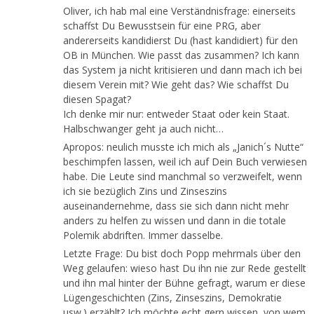
Oliver, ich hab mal eine Verständnisfrage: einerseits
schaffst Du Bewusstsein für eine PRG, aber
andererseits kandidierst Du (hast kandidiert) für den
OB in München. Wie passt das zusammen? Ich kann
das System ja nicht kritisieren und dann mach ich bei
diesem Verein mit? Wie geht das? Wie schaffst Du
diesen Spagat?
Ich denke mir nur: entweder Staat oder kein Staat.
Halbschwanger geht ja auch nicht…
Apropos: neulich musste ich mich als „Janich´s Nutte“
beschimpfen lassen, weil ich auf Dein Buch verwiesen
habe. Die Leute sind manchmal so verzweifelt, wenn
ich sie bezüglich Zins und Zinseszins
auseinandernehme, dass sie sich dann nicht mehr
anders zu helfen zu wissen und dann in die totale
Polemik abdriften. Immer dasselbe.
Letzte Frage: Du bist doch Popp mehrmals über den
Weg gelaufen: wieso hast Du ihn nie zur Rede gestellt
und ihn mal hinter der Bühne gefragt, warum er diese
Lügengeschichten (Zins, Zinseszins, Demokratie
usw.) erzählt? Ich möchte echt gern wissen, von wem