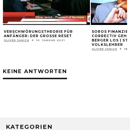
VERSCHWÖRUNGSTHEORIE FÜR
SOROS FINANZIE
ANFÄNGER: DER GROSSE RESET
CORRECTIV GEHT
BERGER LOS | ST
OLIVER JANICH
10. JANUAR 2021
VOLKSLEHRER
OLIVER JANICH
18.
KEINE ANTWORTEN
KATEGORIEN