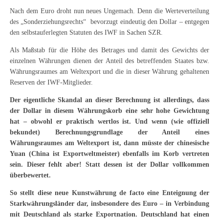
Nach dem Euro droht nun neues Ungemach. Denn die Werteverteilung
des „Sonderziehungsrechts“ bevorzugt eindeutig den Dollar – entgegen
den selbstauferlegten Statuten des IWF in Sachen SZR.
Als Maßstab für die Höhe des Betrages und damit des Gewichts der
einzelnen Währungen dienen der Anteil des betreffenden Staates bzw.
Währungsraumes am Weltexport und die in dieser Währung gehaltenen
Reserven der IWF-Mitglieder.
Der eigentliche Skandal an dieser Berechnung ist allerdings, dass
der Dollar in diesem Währungskorb eine sehr hohe Gewichtung
hat – obwohl er praktisch wertlos ist. Und wenn (wie offiziell
bekundet) Berechnungsgrundlage der Anteil eines
Währungsraumes am Weltexport ist, dann müsste der chinesische
Yuan (China ist Exportweltmeister) ebenfalls im Korb vertreten
sein. Dieser fehlt aber! Statt dessen ist der Dollar vollkommen
überbewertet.
So stellt diese neue Kunstwährung de facto eine Enteignung der
Starkwährungsländer dar, insbesondere des Euro – in Verbindung
mit Deutschland als starke Exportnation. Deutschland hat einen