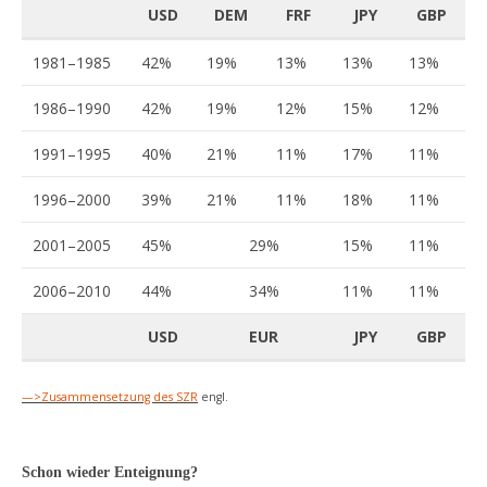
USD
DEM
FRF
JPY
GBP
1981–1985
42%
19%
13%
13%
13%
1986–1990
42%
19%
12%
15%
12%
1991–1995
40%
21%
11%
17%
11%
1996–2000
39%
21%
11%
18%
11%
2001–2005
45%
29%
15%
11%
2006–2010
44%
34%
11%
11%
USD
EUR
JPY
GBP
—>Zusammensetzung des SZR
engl.
Schon wieder Enteignung?