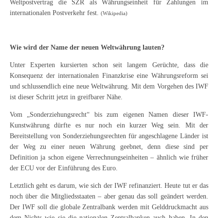
Weltpostvertrag die SZR als Währungseinheit für Zahlungen im
internationalen Postverkehr fest.
(Wikipedia)
Wie wird der Name der neuen Weltwährung lauten?
Unter Experten kursierten schon seit langem Gerüchte, dass die
Konsequenz der internationalen Finanzkrise eine Währungsreform sei
und schlussendlich eine neue Weltwährung. Mit dem Vorgehen des IWF
ist dieser Schritt jetzt in greifbarer Nähe.
Vom „Sonderziehungsrecht“ bis zum eigenen Namen dieser IWF-
Kunstwährung dürfte es nur noch ein kurzer Weg sein. Mit der
Bereitstellung von Sonderziehungsrechten für angeschlagene Länder ist
der Weg zu einer neuen Währung geebnet, denn diese sind per
Definition ja schon eigene Verrechnungseinheiten – ähnlich wie früher
der ECU vor der Einführung des Euro.
Letztlich geht es darum, wie sich der IWF refinanziert. Heute tut er das
noch über die Mitgliedsstaaten – aber genau das soll geändert werden.
Der IWF soll die globale Zentralbank werden mit Gelddruckmacht aus
dem Nichts wie sie die nationalen Zentralbanken auch haben. In den