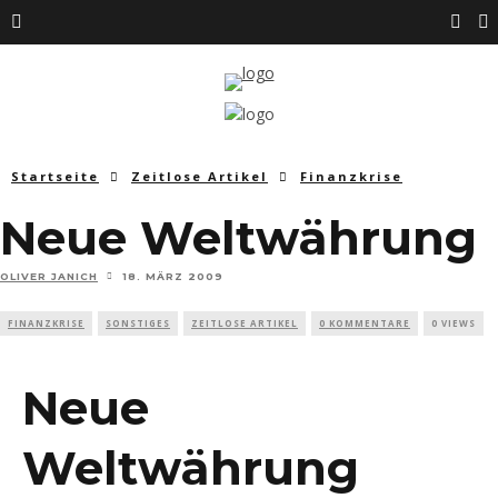
Startseite
Zeitlose Artikel
Finanzkrise
Neue Weltwährung
OLIVER JANICH
18. MÄRZ 2009
FINANZKRISE
SONSTIGES
ZEITLOSE ARTIKEL
0 KOMMENTARE
0 VIEWS
Neue
Weltwährung