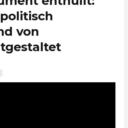
ment enthüllt:
politisch
nd von
tgestaltet
S