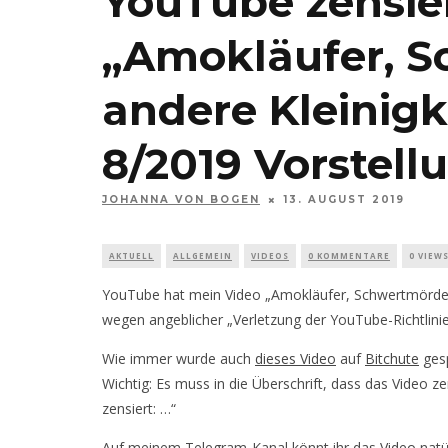
YouTube zensie
„Amokläufer, S
andere Kleinig
8/2019 Vorstell
JOHANNA VON BOGEN
13. AUGUST 2019
AKTUELL
ALLGEMEIN
VIDEOS
0 KOMMENTARE
0 VIEW
YouTube hat mein Video „Amokläufer, Schwertmörder
wegen angeblicher „Verletzung der YouTube-Richtlini
Wie immer wurde auch
dieses Video
auf
Bitchute
gesp
Wichtig: Es muss in die Überschrift, dass das Video 
zensiert: …“
Auf meinem Telegram-Kanal könnt ihr das
Video
natü