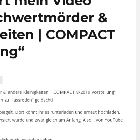
rt mein Video
chwertmörder &
keiten | COMPACT
ung“
S
 & andere Kleinigkeiten | COMPACT 8/2019 Vorstellung“
en zu Hassreden“ gelöscht!
iegelt. Dort könnt ihr es runterladen und erneut hochladen.
zensiert wurde und zwar gleich am Anfang. Also: „Von YouTube
rlich auch weiterhin sehen.