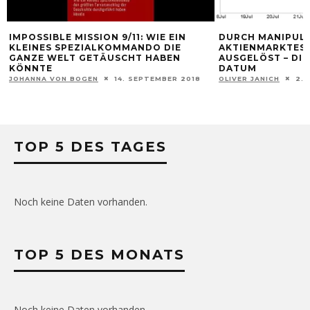
IMPOSSIBLE MISSION 9/11: WIE EIN
DURCH MANIPULA
KLEINES SPEZIALKOMMANDO DIE
AKTIENMARKTES 
GANZE WELT GETÄUSCHT HABEN
AUSGELÖST – DIE
KÖNNTE
DATUM
JOHANNA VON BOGEN
14. SEPTEMBER 2018
OLIVER JANICH
2. 
TOP 5 DES TAGES
Noch keine Daten vorhanden.
TOP 5 DES MONATS
Noch keine Daten vorhanden.