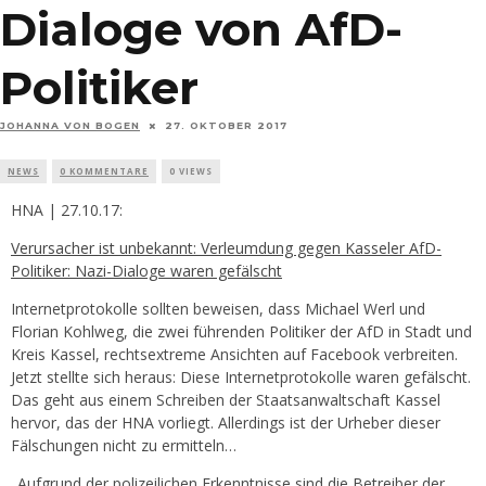
Dialoge von AfD-
Politiker
JOHANNA VON BOGEN
27. OKTOBER 2017
NEWS
0 KOMMENTARE
0 VIEWS
HNA | 27.10.17:
Verursacher ist unbekannt: Verleumdung gegen Kasseler AfD-
Politiker: Nazi-Dialoge waren gefälscht
Internetprotokolle sollten beweisen, dass Michael Werl und
Florian Kohlweg, die zwei führenden Politiker der AfD in Stadt und
Kreis Kassel, rechtsextreme Ansichten auf Facebook verbreiten.
Jetzt stellte sich heraus: Diese Internetprotokolle waren gefälscht.
Das geht aus einem Schreiben der Staatsanwaltschaft Kassel
hervor, das der HNA vorliegt. Allerdings ist der Urheber dieser
Fälschungen nicht zu ermitteln…
„Aufgrund der polizeilichen Erkenntnisse sind die Betreiber der