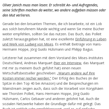
Oliver Janich muss man lesen: Er schreibt An- und Aufregendes,
seine Schriften machen da weiter, wo andere aufgeben müssen oder
den Mut verlieren.
Gerade bei den brisanten Themen, die ich bearbeite, ist ein Lob
aus solch berufenem Munde wichtig und wenn Sie meine Bücher
weiter empfehlen, sollten Sie das nutzen. Das Buch, das Polleit
zuletzt herausgegeben hat, ist eine exzellente
Einführung in Leben
und Werk von Ludwig von Mises
. Es enthält Beiträge von Hans-
Hermann Hoppe, Jörg Guido Hülsmann und Philipp Bagus.
Letzterer hat zusammen mit dem Vorstand des Mises-Institutes
Deutschland, Andreas Marquart (
hier ein Interview
, das Marquart
mit mir zu meinem Buch geführt hat) einen neuen
Wirtschaftsbestseller geschrieben:
„Warum andere auf Ihre
Kosten immer reicher werden.“
Der Erfolg des Buches (in der
Spitze in den Top 40 bei Amazon) und die Besprechungen im
Mainstream zeigen auch, dass sich die Vorarbeit von Koryphäen
wie Thorsten Polleit, Hans-Hermann Hoppe, Jörg Guido
Hülsmann, Carlos Gebauer und anderen gelohnt hat. Auch die
sozialen Netzwerke haben die Grundlage dafür mit gelegt. Das
Buch ist wirklich sehr empfehlenswert, weil es auf einfache,