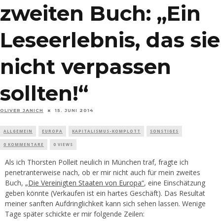
zweiten Buch: „Ein
Leseerlebnis, das sie
nicht verpassen
sollten!“
OLIVER JANICH
15. JUNI 2014
ALLGEMEIN
EUROPA
KAPITALISMUS-KOMPLOTT
SONSTIGES
0 KOMMENTARE
0 VIEWS
Als ich Thorsten Polleit neulich in München traf, fragte ich
penetranterweise nach, ob er mir nicht auch für mein zweites
Buch,
„Die Vereinigten Staaten von Europa“
, eine Einschätzung
geben könnte (Verkaufen ist ein hartes Geschäft). Das Resultat
meiner sanften Aufdringlichkeit kann sich sehen lassen. Wenige
Tage später schickte er mir folgende Zeilen: