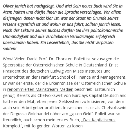
Oliver Janich hat nachgelegt. Und wie! Sein neues Buch wird Sie in
Atem halten und dürfte Ihnen die Sprache verschlagen. Vor allem
diejenigen, denen nicht klar ist, was der Staat im Grunde seines
Wesens eigentlich ist und wohin er uns führt, sollten Janich lesen.
Nach der Lektüre seines Buches dürften Sie Ihre politökonomische
Unmündigkeit und alle verbliebenen Verklärungen erfolgreich
überwunden haben. Ein Leseerlebnis, das Sie nicht verpassen
sollten!
Wow! Vielen Dank! Prof. Dr. Thorsten Polleit ist sozusagen die
Speerspitze der Österreichischen Schule in Deutschland. Er ist
Präsident des deutschen
Ludwig von Mises Institutes
und
unterrichtet an der
Frankfurt School of Finance and Management
.
Er war der erste, der die Erkenntnisse der Österreichischen Schule
in
renommierten Mainstream-Medien
beschrieb. Erstaunlich
genug: Bereits als Chefvolkswirt von Barclays Capital Deutschland
hatte er den Mut, eben jenes Geldsystem zu kritisieren, von dem
auch sein Arbeitgeber profitiert. Inzwischen ist er als Chefvolkswirt
der Degussa Goldhandel näher am „guten Geld“. Polleit war so
freundlich, auch schon mein erstes Buch,
„Das Kapitalismus
Komplott“
, mit
folgenden Worten zu loben
: